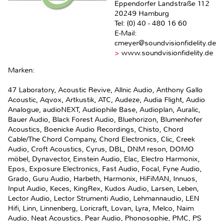
Eppendorfer Landstraße 112
20249 Hamburg
Tel: (0) 40 - 480 16 60
E-Mail:
cmeyer@soundvisionfidelity.de
>
www.soundvisionfidelity.de
Marken:
47 Laboratory, Acoustic Revive, Allnic Audio, Anthony Gallo
Acoustic, Aqvox, Artkustik, ATC, Audeze, Audia Flight, Audio
Analogue, audioNEXT, Audiophile Base, Audioplan, Auralic,
Bauer Audio, Black Forest Audio, Bluehorizon, Blumenhofer
Acoustics, Boenicke Audio Recordings, Chisto, Chord
Cable/The Chord Company, Chord Electronics, Clic, Creek
Audio, Croft Acoustics, Cyrus, DBL, DNM reson, DOMO
möbel, Dynavector, Einstein Audio, Elac, Electro Harmonix,
Epos, Exposure Electronics, Fast Audio, Focal, Fyne Audio,
Grado, Guru Audio, Harbeth, Harmonix, HiFiMAN, Innuos,
Input Audio, Keces, KingRex, Kudos Audio, Larsen, Leben,
Lector Audio, Lector Strumenti Audio, Lehmannaudio, LEN
Hifi, Linn, Linnenberg, Loricraft, Lovan, Lyra, Melco, Naim
Audio, Neat Acoustics, Pear Audio, Phonosophie, PMC, PS