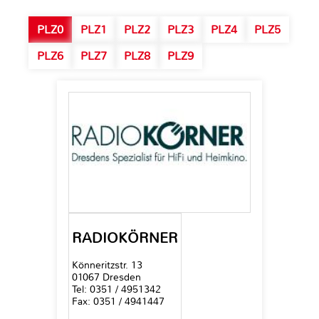
PLZ0
PLZ1
PLZ2
PLZ3
PLZ4
PLZ5
PLZ6
PLZ7
PLZ8
PLZ9
RADIOKÖRNER
Könneritzstr. 13
01067 Dresden
Tel: 0351 / 4951342
Fax: 0351 / 4941447