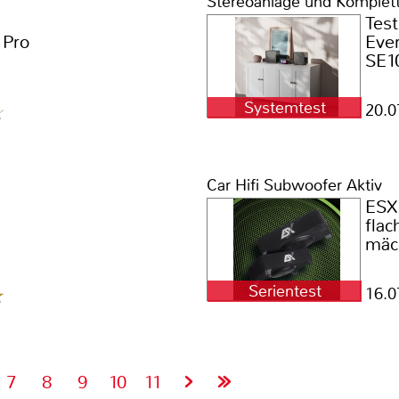
Stereoanlage und Komplet
Test
 Pro
Ever
SE1
Systemtest
20.0
Car Hifi Subwoofer Aktiv
ESX
flac
mäc
Serientest
16.0
7
8
9
10
11