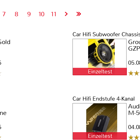
7
8
9
10
11
Car Hifi Subwoofer Chassi
Gold
Gro
GZP
6
05.0
Einzeltest
Car Hifi Endstufe 4-Kanal
Aud
ne
M-5
6
04.0
Einzeltest