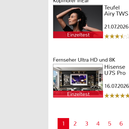
Kopfhörer InEar
Teufel
Airy TWS
21.07.2026
Einzeltest
Fernseher Ultra HD und 8K
Hisense
U7S Pro
16.07.2026
Einzeltest
1
2
3
4
5
6