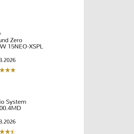
s
und Zero
W 15NEO-XSPL
8.2026
io System
00.4MD
8.2026