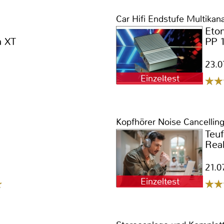
Car Hifi Endstufe Multikana
Eto
a XT
PP 
23.0
Einzeltest
Kopfhörer Noise Cancellin
Teuf
Real
21.0
Einzeltest