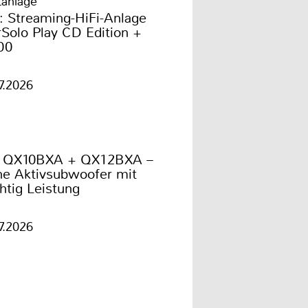
tanlage
: Streaming-HiFi-Anlage
Solo Play CD Edition +
00
7.2026
 QX10BXA + QX12BXA –
he Aktivsubwoofer mit
htig Leistung
7.2026