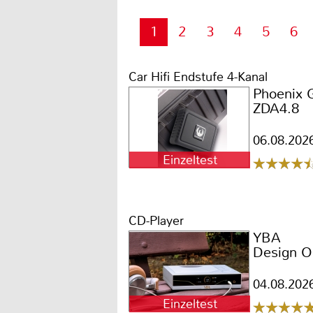
1
2
3
4
5
6
Car Hifi Endstufe 4-Kanal
Phoenix 
ZDA4.8
06.08.202
Einzeltest
CD-Player
YBA
Design O
04.08.202
Einzeltest