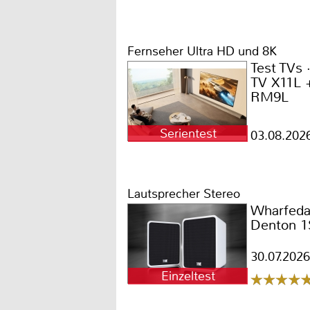
Fernseher Ultra HD und 8K
Test TVs
TV X11L 
RM9L
Serientest
03.08.202
Lautsprecher Stereo
Wharfeda
Denton 1
30.07.2026
Einzeltest