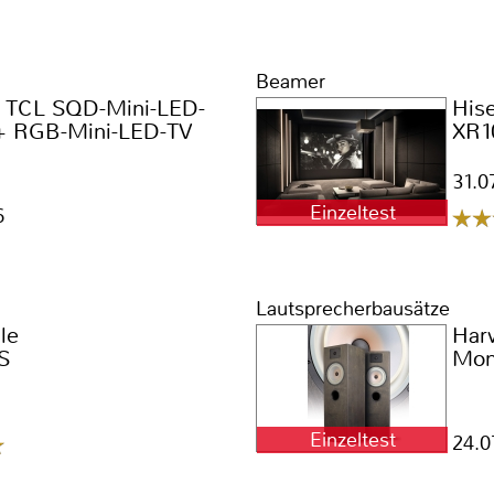
Beamer
 · TCL SQD-Mini-LED-
His
+ RGB-Mini-LED-TV
XR1
31.0
Einzeltest
6
Lautsprecherbausätze
le
Har
S
Moni
Einzeltest
24.0