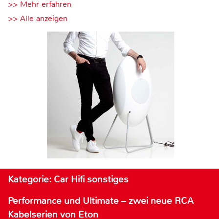
>> Mehr erfahren
>> Alle anzeigen
Kategorie: Car Hifi sonstiges
Performance und Ultimate – zwei neue RCA
Kabelserien von Eton