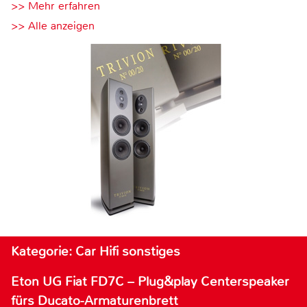
>> Mehr erfahren
>> Alle anzeigen
Kategorie: Car Hifi sonstiges
Eton UG Fiat FD7C – Plug&play Centerspeaker
fürs Ducato-Armaturenbrett