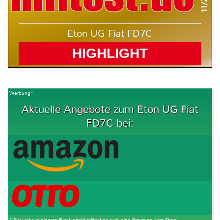
Eton UG Fiat FD7C
HIGHLIGHT
Werbung*
Aktuelle Angebote zum Eton UG Fiat
FD7C bei:
* Für Links in diesem Block erhält hifitest.de evtl. eine Provision vom Shop