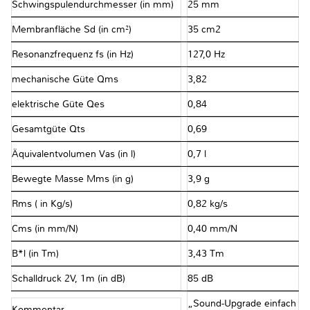
Schwingspulendurchmesser (in mm)
25 mm
Membranfläche Sd (in cm²)
35 cm2
Resonanzfrequenz fs (in Hz)
127,0 Hz
mechanische Güte Qms
3,82
elektrische Güte Qes
0,84
Gesamtgüte Qts
0,69
Äquivalentvolumen Vas (in l)
0,7 l
Bewegte Masse Mms (in g)
3,9 g
Rms ( in Kg/s)
0,82 kg/s
Cms (in mm/N)
0,40 mm/N
B*l (in Tm)
3,43 Tm
Schalldruck 2V, 1m (in dB)
85 dB
„Sound-Upgrade einfach
Kommentar