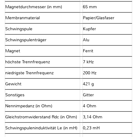
Magnetdurchmesser (in mm)
65 mm
Membranmaterial
Papier/Glasfaser
Schwingspule
Kupfer
Schwingspulenträger
Alu
Magnet
Ferrit
höchste Trennfrequenz
7 kHz
niedrigste Trennfrequenz
200 Hz
Gewicht
421 g
Sonstiges
Gitter
Nennimpedanz (in Ohm)
4 Ohm
Gleichstromwiderstand Rdc (in Ohm)
3,14 Ohm
Schwingspuleninduktivität Le (in mH)
0,23 mH