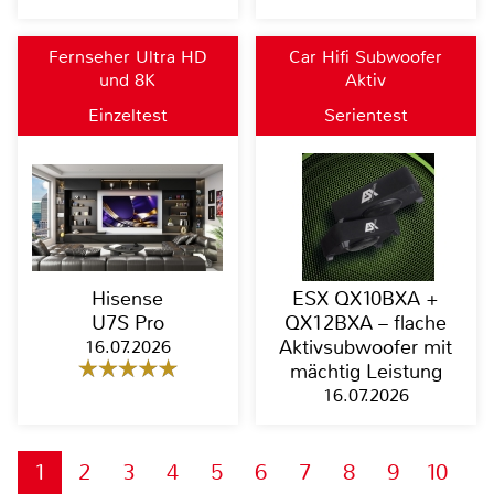
Fernseher Ultra HD
Car Hifi Subwoofer
und 8K
Aktiv
Einzeltest
Serientest
Hisense
ESX QX10BXA +
U7S Pro
QX12BXA – flache
16.07.2026
Aktivsubwoofer mit
mächtig Leistung
16.07.2026
1
2
3
4
5
6
7
8
9
10