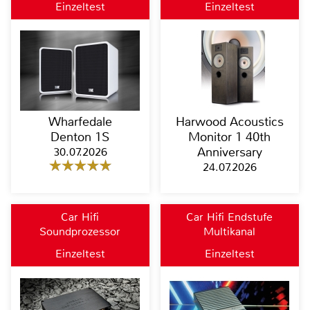
Einzeltest
Einzeltest
Wharfedale
Harwood Acoustics
Denton 1S
Monitor 1 40th
30.07.2026
Anniversary
24.07.2026
Car Hifi
Car Hifi Endstufe
Soundprozessor
Multikanal
Einzeltest
Einzeltest