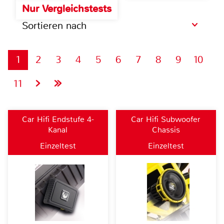
Nur Vergleichstests
Sortieren nach
1
2
3
4
5
6
7
8
9
10
11
Car Hifi Endstufe 4-
Car Hifi Subwoofer
Kanal
Chassis
Einzeltest
Einzeltest