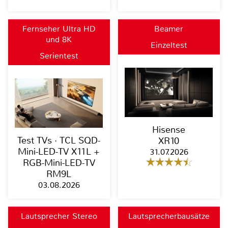
Fernseher Ultra HD
Beamer
und 8K
Einzeltest
Serientest
Hisense
Test TVs · TCL SQD-
XR10
Mini-LED-TV X11L +
31.07.2026
RGB-Mini-LED-TV
RM9L
03.08.2026
Lautsprecher Stereo
Lautsprecherbausätze