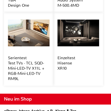
YBA
Audio System
Design One
M-500.4MD
Serientest
Einzeltest
Test TVs · TCL SQD-
Hisense
Mini-LED-TV X11L +
XR10
RGB-Mini-LED-TV
RM9L
Neu im Shop