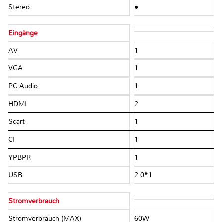
Stereo
●
Eingänge
AV
1
VGA
1
PC Audio
1
HDMI
2
Scart
1
CI
1
YPBPR
1
USB
2.0*1
Stromverbrauch
Stromverbrauch (MAX)
60W