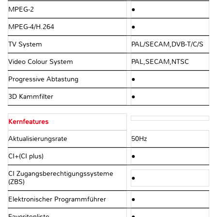
MPEG-2
●
MPEG-4/H.264
●
TV System
PAL/SECAM,DVB-T/C/S
Video Colour System
PAL,SECAM,NTSC
Progressive Abtastung
●
3D Kammfilter
●
Kernfeatures
Aktualisierungsrate
50Hz
CI+(CI plus)
●
CI Zugangsberechtigungssysteme
●
(ZBS)
Elektronischer Programmführer
●
Favoritenliste
●