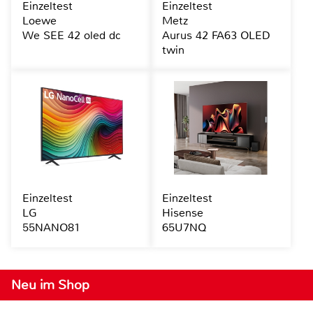
Einzeltest
Einzeltest
Loewe
Metz
We SEE 42 oled dc
Aurus 42 FA63 OLED
twin
Einzeltest
Einzeltest
LG
Hisense
55NANO81
65U7NQ
Neu im Shop