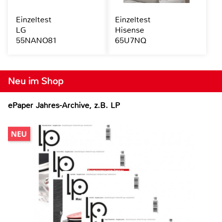
Einzeltest
Einzeltest
LG
Hisense
55NANO81
65U7NQ
Neu im Shop
ePaper Jahres-Archive, z.B. LP