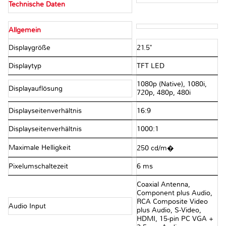
Technische Daten
Allgemein
Displaygröße
21.5"
Displaytyp
TFT LED
1080p (Native), 1080i,
Displayauflösung
720p, 480p, 480i
Displayseitenverhältnis
16:9
Displayseitenverhältnis
1000:1
Maximale Helligkeit
250 cd/m�
Pixelumschaltezeit
6 ms
Coaxial Antenna,
Component plus Audio,
RCA Composite Video
Audio Input
plus Audio, S-Video,
HDMI, 15-pin PC VGA +