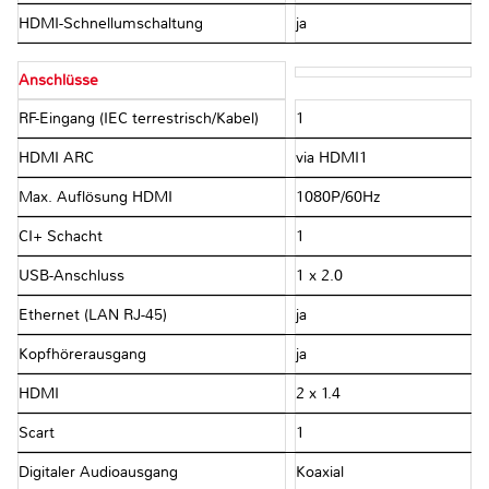
HDMI-Schnellumschaltung
ja
Anschlüsse
RF-Eingang (IEC terrestrisch/Kabel)
1
HDMI ARC
via HDMI1
Max. Auflösung HDMI
1080P/60Hz
CI+ Schacht
1
USB-Anschluss
1 x 2.0
Ethernet (LAN RJ-45)
ja
Kopfhörerausgang
ja
HDMI
2 x 1.4
Scart
1
Digitaler Audioausgang
Koaxial