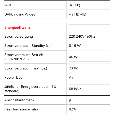
MHL
Ja (1.0)
DVI-Eingang (Video)
via HDMI2
Energieeffizienz
Stromversorgung
220-240V~50Hz
Stromverbrauch Standby (ca.)
0,16 W
Stromverbrauch Betrieb
46 W
(IEC62087Ed. 2)
Stromverbrauch max. (ca.)
73 W
Power label
A+
Jährlicher Energieverbrauch (EU
68 kWh
standard)
Abschaltautomatik
ja
Peak luminance ratio
82%