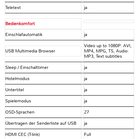
Teletext
ja
Bedienkomfort
Einschlafautomatik
ja
Video up to 1080P: AVI,
USB Multimedia Browser
MP4, MPG, TS, Audio:
MP3, Text subtitles
Sleep / Einschalttimer
ja
Hotelmodus
ja
Untertitel
ja
Spielemodus
ja
OSD-Sprachen
27
Übertragen der Senderliste auf USB
ja
HDMI CEC (T-link)
Full