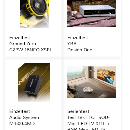
Einzeltest
Einzeltest
Ground Zero
YBA
GZPW 15NEO-XSPL
Design One
Einzeltest
Serientest
Audio System
Test TVs · TCL SQD-
M-500.4MD
Mini-LED-TV X11L +
RGB-Mini-LED-TV