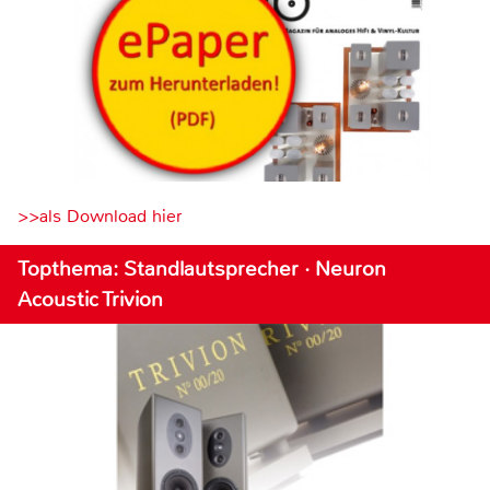
>>als Download hier
Topthema: Standlautsprecher · Neuron
Acoustic Trivion