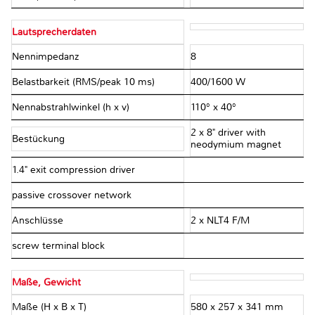
Lautsprecherdaten
Nennimpedanz
8 Ω
Belastbarkeit (RMS/peak 10 ms)
400/1600 W
Nennabstrahlwinkel (h x v)
110° x 40°
2 x 8" driver with
Bestückung
neodymium magnet
1.4" exit compression driver
passive crossover network
Anschlüsse
2 x NLT4 F/M
screw terminal block
Maße, Gewicht
Maße (H x B x T)
580 x 257 x 341 mm