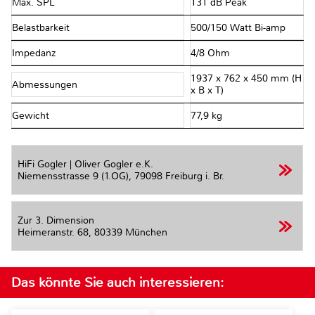
Max. SPL
131 dB Peak
Belastbarkeit
500/150 Watt Bi-amp
Impedanz
4/8 Ohm
1937 x 762 x 450 mm (H
Abmessungen
x B x T)
Gewicht
77,9 kg
HiFi Gogler | Oliver Gogler e.K.
Niemensstrasse 9 (1.OG),
79098 Freiburg i. Br.
Zur 3. Dimension
Heimeranstr. 68,
80339 München
Das könnte Sie auch interessieren: