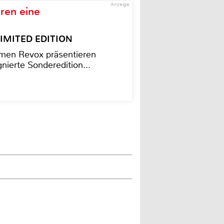
Anzeige
ren eine
– LIMITED EDITION
men Revox präsentieren
nierte Sonderedition...