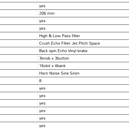
yes
206 mm
yes
yes
High & Low Pass filter
Crush Echo Filter Jet Pitch Space
Back spin Echo Vinyl brake
3knob x 3button
16slot x 4bank
Horn Noise Sine Siren
8
yes
yes
yes
yes
yes
yes