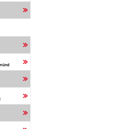
Gmünd
t