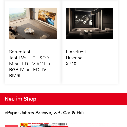
Serientest
Einzeltest
Test TVs · TCL SQD-
Hisense
Mini-LED-TV X11L +
XR10
RGB-Mini-LED-TV
RM9L
Neu im Shop
ePaper Jahres-Archive, z.B. Car & Hifi