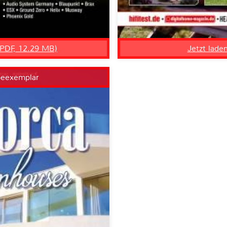
, PDF, 12.29 MB)
Jetzt lade
beexemplar