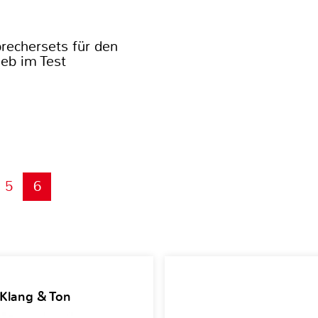
rechersets für den
ieb im Test
5
6
 Klang & Ton