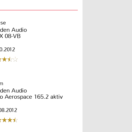
use
aden Audio
X 08-VB
10.2012
cm
aden Audio
o Aerospace 165.2 aktiv
08.2012