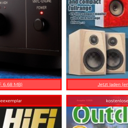
F, 6.68 MB)
Jetzt laden (e
beexemplar
kostenlos