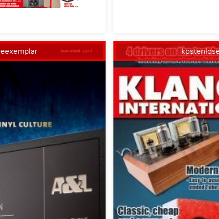
beexemplar
kostenlos