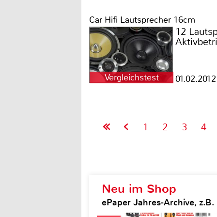
Car Hifi Lautsprecher 16cm
12 Lautsp
Aktivbetr
Vergleichstest
01.02.2012
1
2
3
4
Neu im Shop
ePaper Jahres-Archive, z.B.