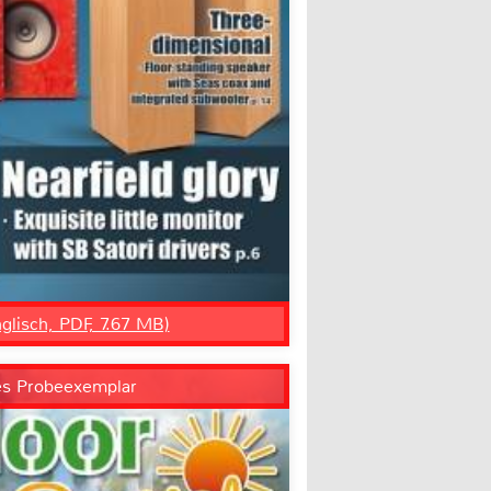
nglisch, PDF, 7.67 MB)
es Probeexemplar