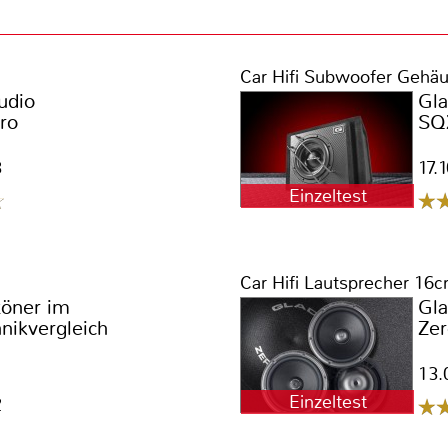
Car Hifi Subwoofer Gehä
udio
Gl
ro
SQ
3
17.
Einzeltest
Car Hifi Lautsprecher 16
töner im
Gl
nikvergleich
Zer
13.
Einzeltest
2