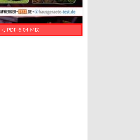
n (, PDF, 6.04 MB)