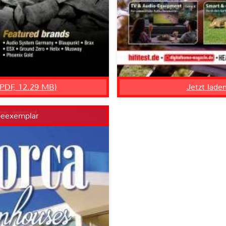
, PDF, 12.29 MB)
Jetzt lade
beexemplar