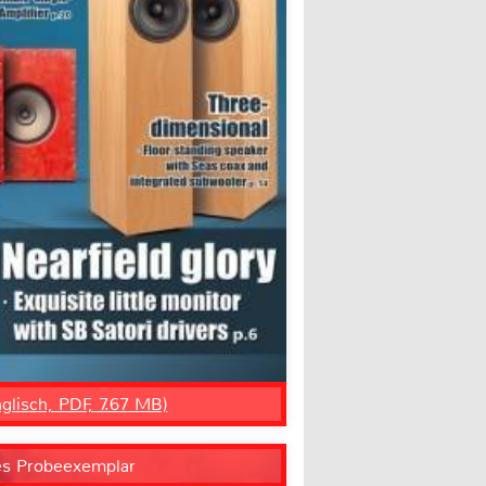
nglisch, PDF, 7.67 MB)
es Probeexemplar