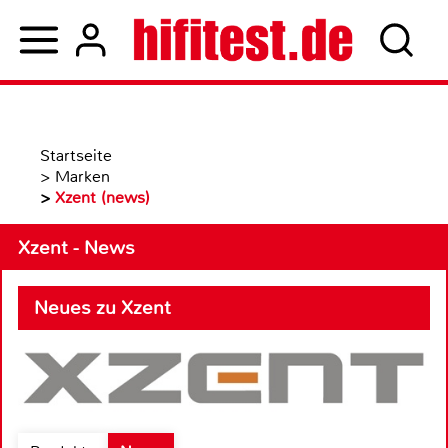
Startseite
>
Marken
>
Xzent (news)
Xzent - News
Neues zu Xzent