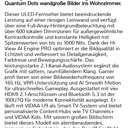
Quantum Dots wandgroße Bilder ins Wohnzimmer.
Dieser ULED-Fernseher bietet beeindruckende
Leistung auf einer riesigen Leinwand und verfügt
über eine Full-Array-Hintergrundbeleuchtung mit
über 600 lokalen Dimmzonen für außergewöhnliche
Kontrastkontrolle und konstante Helligkeit mit
Spitzenwerten von bis zu 1000 Nits. Dank der Hi-
View AI Engine PRO optimiert er die Bildqualität in
Echtzeit und verbessert so Detailgenauigkeit,
Farbtreue und Bewegungsschärfe. Das
leistungsstarke 2.1-Kanal-Audiosystem ergänzt die
Grafik mit sattem, raumfüllendem Klang. Gamer
profi tieren von einer Bildwiederholfrequenz von
165 Hz, VRR-Unterstützung und AI Smooth Motion
für ultraschnelles Gameplay. Ausgestattet mit vier
HDMI 2.1-Anschlüssen und Bluetooth 5.3 ist der
100U7Q für moderne Konnektivität ausgelegt. Er
läuft mit VIDAA U9 als Smart-TV-System und bietet
personalisierte Content-Hubs wie TV Channels+
und VIDAA Kids. Mit seinem großen Bildschirm
bietet dieses Modell ein atemberaubendes,