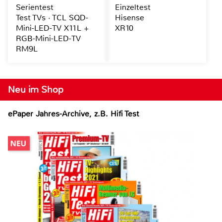
Serientest
Einzeltest
Test TVs · TCL SQD-
Hisense
Mini-LED-TV X11L +
XR10
RGB-Mini-LED-TV
RM9L
Neu im Shop
ePaper Jahres-Archive, z.B. Hifi Test