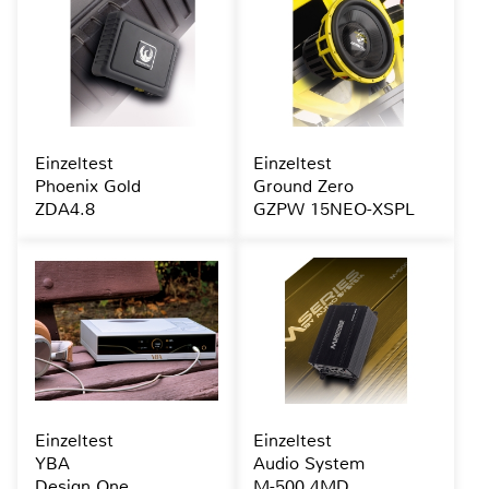
Einzeltest
Einzeltest
Phoenix Gold
Ground Zero
ZDA4.8
GZPW 15NEO-XSPL
Einzeltest
Einzeltest
YBA
Audio System
Design One
M-500.4MD