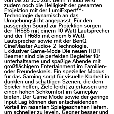
von bis zu 300 Zoll. Beim TH685 wird
zudem noch die Helligkeit der gesamten
Projektion mit der LumiExpert™-
Technologie dynamisch an das
Umgebungslicht angepasst. Für den
passenden Sound zur Projektion sorgen
der TH585 mit einem 10-Watt-Lautsprecher
und der TH685 mit einem 5 Watt-
Lautsprecher sowie mit der BenQ
CineMaster Audio+ 2 Technologie.
Exklusiver Game-Mode
Die neuen HDR
Beamer sind die perfekten Begleiter für
unterhaltsame und spaßige Abende mit
großflächigem Entertainment im Familien-
oder Freundeskreis. Ein spezieller Modus
für das Gaming sorgt für visuelle Klarheit in
dunklen und schattigen Szenen, die dem
Spieler helfen, Ziele leicht zu erfassen und
einen hohen Sehkomfort im Gameplay
bieten. Der Game Mode sowie der geringe
Input Lag können den entscheidenden
Vorteil im rasanten Spielgeschehen liefern,
um schneller zu leveln, Gegner besser und