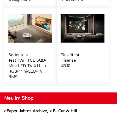
Serientest
Einzeltest
Test TVs · TCL SQD-
Hisense
Mini-LED-TV X11L +
XR10
RGB-Mini-LED-TV
RM9L
Neu im Shop
ePaper Jahres-Archive, z.B. Car & Hifi