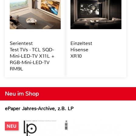
Serientest
Einzeltest
Test TVs · TCL SQD-
Hisense
Mini-LED-TV X11L +
XR10
RGB-Mini-LED-TV
RM9L
Neu im Shop
ePaper Jahres-Archive, z.B. LP