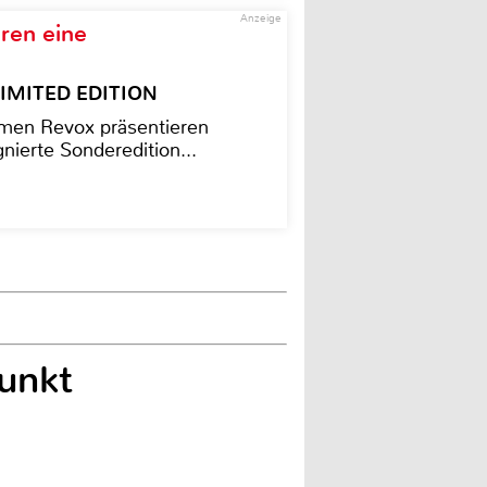
Anzeige
ren eine
– LIMITED EDITION
men Revox präsentieren
nierte Sonderedition...
unkt