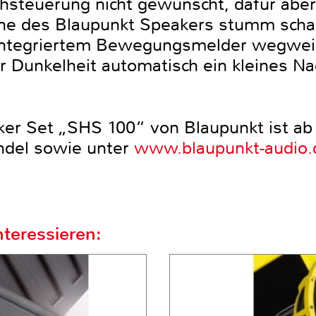
achsteuerung nicht gewünscht, dafür abe
one des Blaupunkt Speakers stumm schalt
 integriertem Bewegungsmelder wegwei
 Dunkelheit automatisch ein kleines Nac
r Set „SHS 100“ von Blaupunkt ist ab 
ndel sowie unter
www.blaupunkt-audio.
teressieren: