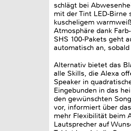
schlägt bei Abwesenhei
mit der Tint LED-Birne 
kuscheligem warmweiß b
Atmosphäre dank Farb-
SHS 100-Pakets geht a
automatisch an, sobald
Alternativ bietet das 
alle Skills, die Alexa o
Speaker in quadratisch
Eingebunden in das hei
den gewünschten Song i
vor, informiert über d
mehr Flexibilität beim 
Lautsprecher auf Wuns