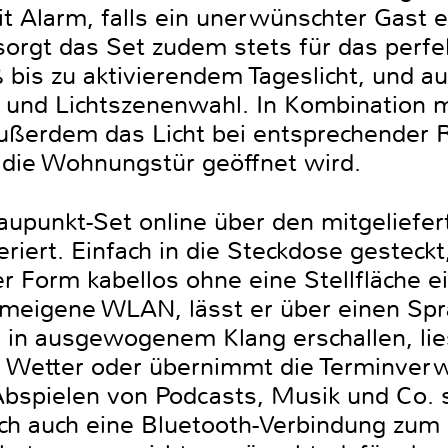
t Alarm, falls ein unerwünschter Gast e
sorgt das Set zudem stets für das perfe
is zu aktivierendem Tageslicht, und auc
 und Lichtszenenwahl. In Kombination 
ußerdem das Licht bei entsprechender 
 die Wohnungstür geöffnet wird.
Blaupunkt-Set online über den mitgelie
fferiert. Einfach in die Steckdose gesteckt
er Form kabellos ohne eine Stellfläche 
meigene WLAN, lässt er über einen Spr
n ausgewogenem Klang erschallen, liest
as Wetter oder übernimmt die Terminverw
Abspielen von Podcasts, Musik und Co. s
ch auch eine Bluetooth-Verbindung zum