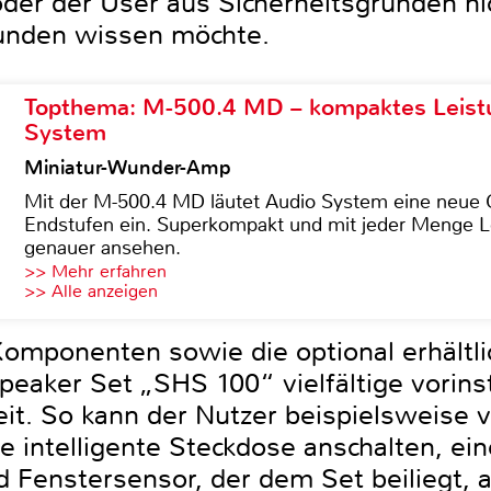
t oder der User aus Sicherheitsgründen ni
unden wissen möchte.
Topthema: M-500.4 MD – kompaktes Leist
System
Miniatur-Wunder-Amp
Mit der M-500.4 MD läutet Audio System eine neue G
Endstufen ein. Superkompakt und mit jeder Menge Le
genauer ansehen.
>> Mehr erfahren
>> Alle anzeigen
Komponenten sowie die optional erhältli
eaker Set „SHS 100“ vielfältige vorinst
it. So kann der Nutzer beispielsweise 
 intelligente Steckdose anschalten, eine
d Fenstersensor, der dem Set beiliegt, a