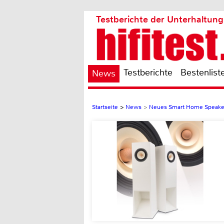
Testberichte der Unterhaltung
Testberichte
Bestenlist
News
Startseite
>
News
>
Neues Smart Home Speaker