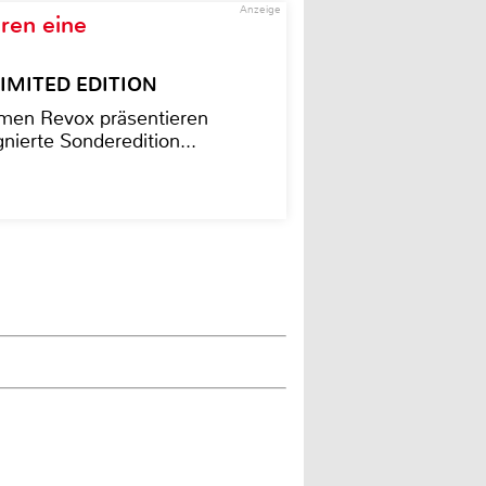
Anzeige
ren eine
– LIMITED EDITION
men Revox präsentieren
nierte Sonderedition...