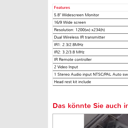
Features
5.8" Widescreen Monitor
16/9 Wide screen
Resolution: 1200(w) x234(h)
Dual Wireless IR transmitter
IR1: 2.3/2.8MHz
IR2: 3.2/3.8 MHz
IR Remote controller
2 Video Input
1 Stereo Audio input NTSC/PAL Auto sw
Head rest kit include
Das könnte Sie auch in