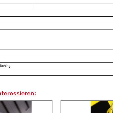
itching
teressieren: