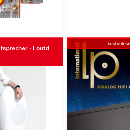
kostenlos
tsprecher · Loutd