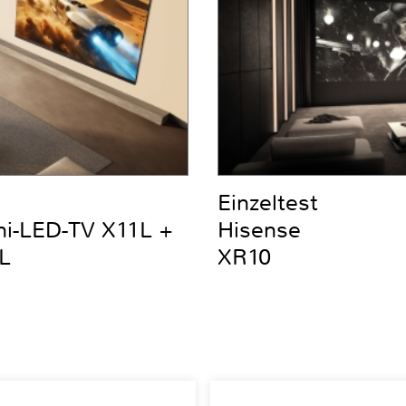
Einzeltest
ni-LED-TV X11L +
Hisense
L
XR10