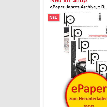
Neu im Shop
ePaper Jahres-Archive, z.B.