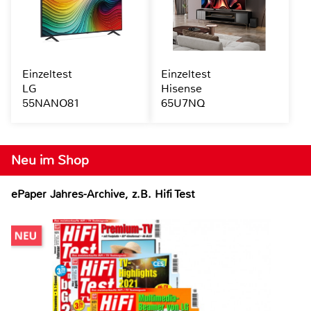
Einzeltest
Einzeltest
LG
Hisense
55NANO81
65U7NQ
Neu im Shop
ePaper Jahres-Archive, z.B. Hifi Test