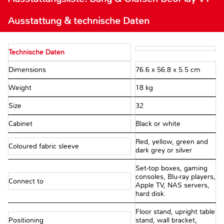
Ausstattung & technische Daten
Technische Daten
Dimensions
76.6 x 56.8 x 5.5 cm
Weight
18 kg
Size
32
Cabinet
Black or white
Red, yellow, green and
Coloured fabric sleeve
dark grey or silver
Set-top boxes, gaming
consoles, Blu-ray players,
Connect to
Apple TV, NAS servers,
hard disk.
Floor stand, upright table
Positioning
stand, wall bracket,