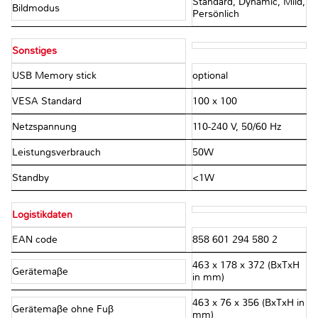
Standard, Dynamic, Mild,
Bildmodus
Persönlich
Sonstiges
USB Memory stick
optional
VESA Standard
100 x 100
Netzspannung
110-240 V, 50/60 Hz
Leistungsverbrauch
50W
Standby
<1W
Logistikdaten
EAN code
858 601 294 580 2
463 x 178 x 372 (BxTxH
Gerätemaβe
in mm)
463 x 76 x 356 (BxTxH in
Gerätemaβe ohne Fuβ
mm)