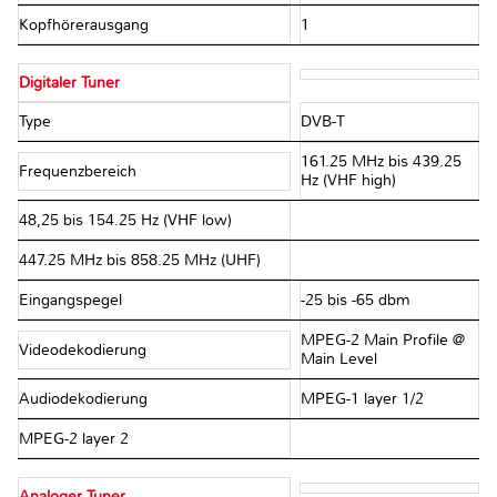
Kopfhörerausgang
1
Digitaler Tuner
Type
DVB-T
161.25 MHz bis 439.25
Frequenzbereich
Hz (VHF high)
48,25 bis 154.25 Hz (VHF low)
447.25 MHz bis 858.25 MHz (UHF)
Eingangspegel
-25 bis -65 dbm
MPEG-2 Main Profile @
Videodekodierung
Main Level
Audiodekodierung
MPEG-1 layer 1/2
MPEG-2 layer 2
Analoger Tuner