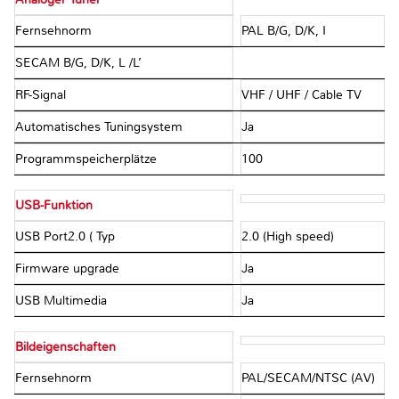
Fernsehnorm
PAL B/G, D/K, I
SECAM B/G, D/K, L /L’
RF-Signal
VHF / UHF / Cable TV
Automatisches Tuningsystem
Ja
Programmspeicherplätze
100
USB-Funktion
USB Port2.0 ( Typ
2.0 (High speed)
Firmware upgrade
Ja
USB Multimedia
Ja
Bildeigenschaften
Fernsehnorm
PAL/SECAM/NTSC (AV)