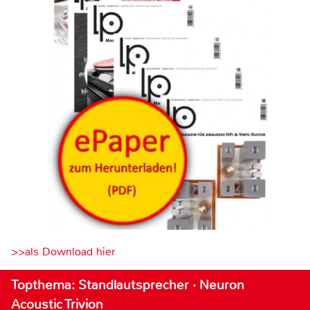
>>als Download hier
Topthema: Standlautsprecher · Neuron
Acoustic Trivion