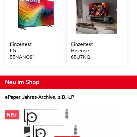
Einzeltest
Einzeltest
LG
Hisense
55NANO81
65U7NQ
Neu im Shop
ePaper Jahres-Archive, z.B. LP