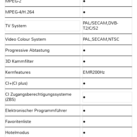
MPEG-2
●
MPEG-4/H.264
●
PAL/SECAM,DVB-
TV System
T2/C/S2
Video Colour System
PAL,SECAM,NTSC
Progressive Abtastung
●
3D Kammfilter
●
Kernfeatures
EMR200Hz
CI+(CI plus)
●
CI Zugangsberechtigungssysteme
●
(ZBS)
Elektronischer Programmführer
●
Favoritenliste
●
Hotelmodus
●