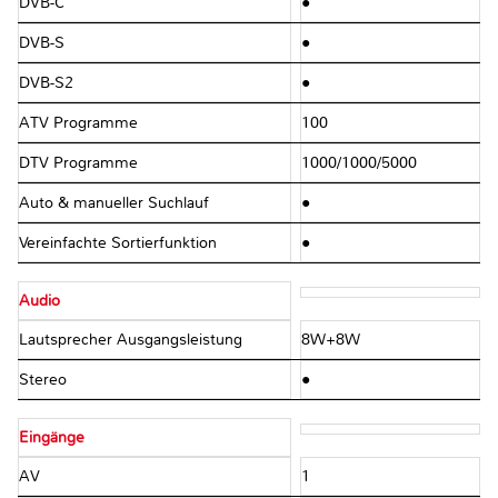
DVB-C
●
DVB-S
●
DVB-S2
●
ATV Programme
100
DTV Programme
1000/1000/5000
Auto & manueller Suchlauf
●
Vereinfachte Sortierfunktion
●
Audio
Lautsprecher Ausgangsleistung
8W+8W
Stereo
●
Eingänge
AV
1