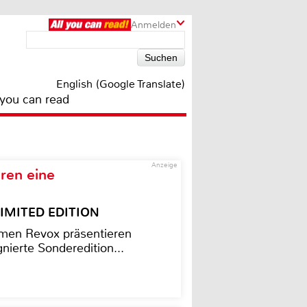
Anmelden
English (Google Translate)
 you can read
Anzeige
ren eine
– LIMITED EDITION
men Revox präsentieren
nierte Sonderedition...