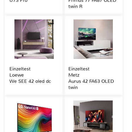
U7S Pro
Primus 77 FA87 OLED
twin R
Einzeltest
Einzeltest
Loewe
Metz
We SEE 42 oled dc
Aurus 42 FA63 OLED
twin