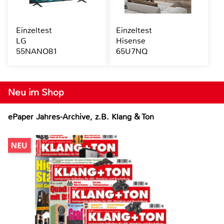
Einzeltest
Einzeltest
LG
Hisense
55NANO81
65U7NQ
Neu im Shop
ePaper Jahres-Archive, z.B. Klang & Ton