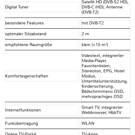
Satellit HD (DVB-S2 HD),
Digital Tuner
DVB-C (HD), Antenne
(DVB-T2)
besondere Features
mit DVB-T2
optimaler Sitzabstand
2 m
empfohlene Raumgröße
klein (<15 m²)
Videotext, integrierter
Media-Player,
Favoritenlisten,
Stereoton, EPG, Hotel
Komforteigenschaften
Modus,
Untertitelunterstützung,
Kindersicherung,
Bildschirmmenü OSD,
mehrsprachiges OSD
Smart TV, integrierter
Internetfunktionen
Webbrowser, HbbTV
Funkübertragung
WLAN
Online TV-Portal
TV-Apps