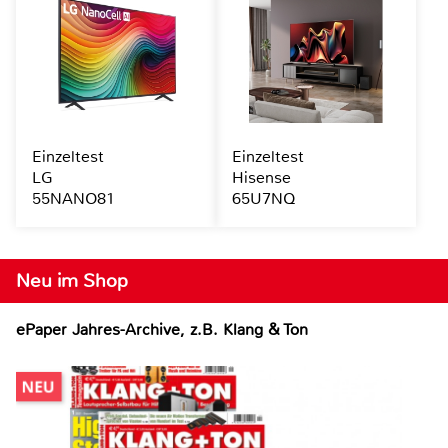
Einzeltest
Einzeltest
LG
Hisense
55NANO81
65U7NQ
Neu im Shop
ePaper Jahres-Archive, z.B. Klang & Ton