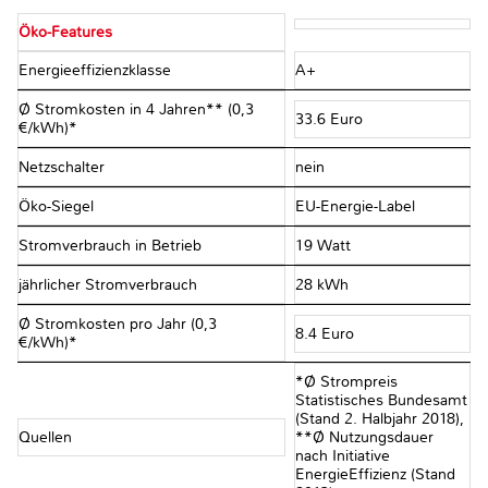
Öko-Features
Energieeffizienzklasse
A+
Ø Stromkosten in 4 Jahren** (0,3
33.6 Euro
€/kWh)*
Netzschalter
nein
Öko-Siegel
EU-Energie-Label
Stromverbrauch in Betrieb
19 Watt
jährlicher Stromverbrauch
28 kWh
Ø Stromkosten pro Jahr (0,3
8.4 Euro
€/kWh)*
*Ø Strompreis
Statistisches Bundesamt
(Stand 2. Halbjahr 2018),
Quellen
**Ø Nutzungsdauer
nach Initiative
EnergieEffizienz (Stand