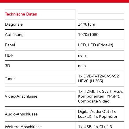
Technische Daten
Diagonale
24"/​61cm
Auflösung
1920x1080
Panel
LCD, LED (Edge-lit)
HDR
nein
3D
nein
1x DVB-T/​-T2/​-C/​-S/​-S2
Tuner
HEVC (H.265)
1x HDMI, 1x Scart, VGA,
Video-Anschlüsse
Komponenten (YPbPr),
Composite Video
Digital Audio Out (1x
Audio-Anschlüsse
koaxial), 1x Kopfhörer
Weitere Anschlüsse
1x USB, 1x CI+ 1.3