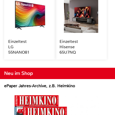
Einzeltest
Einzeltest
LG
Hisense
55NANO81
65U7NQ
Neu im Shop
ePaper Jahres-Archive, z.B. Heimkino