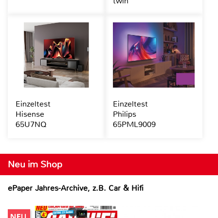
twin
Einzeltest
Einzeltest
Hisense
Philips
65U7NQ
65PML9009
Neu im Shop
ePaper Jahres-Archive, z.B. Car & Hifi