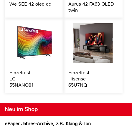
We SEE 42 oled dc
Aurus 42 FA63 OLED
twin
Einzeltest
Einzeltest
LG
Hisense
55NANO81
65U7NQ
Neu im Shop
ePaper Jahres-Archive, z.B. Klang & Ton