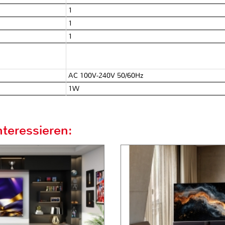
1
1
1
AC 100V-240V 50/60Hz
1W
teressieren: