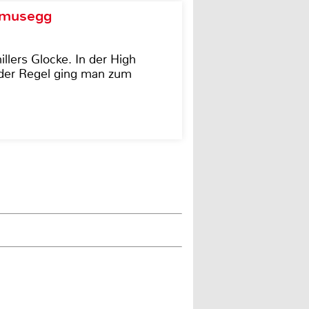
d musegg
illers Glocke. In der High
In der Regel ging man zum