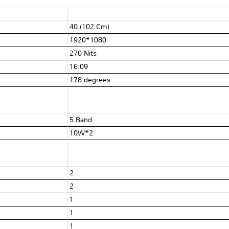
40 (102 Cm)
1920*1080
270 Nits
16:09
178 degrees
5 Band
10W*2
2
2
1
1
1