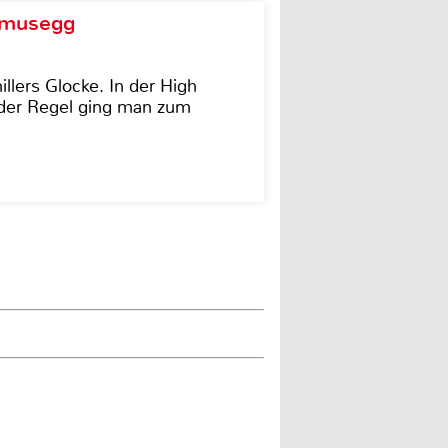
d musegg
illers Glocke. In der High
In der Regel ging man zum