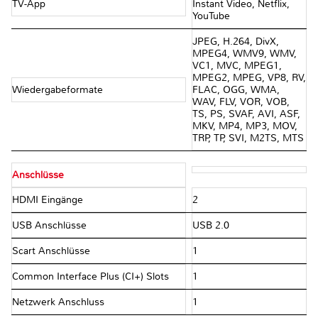
TV-App
Instant Video, Netflix,
YouTube
JPEG, H.264, DivX,
MPEG4, WMV9, WMV,
VC1, MVC, MPEG1,
MPEG2, MPEG, VP8, RV,
Wiedergabeformate
FLAC, OGG, WMA,
WAV, FLV, VOR, VOB,
TS, PS, SVAF, AVI, ASF,
MKV, MP4, MP3, MOV,
TRP, TP, SVI, M2TS, MTS
Anschlüsse
HDMI Eingänge
2
USB Anschlüsse
USB 2.0
Scart Anschlüsse
1
Common Interface Plus (CI+) Slots
1
Netzwerk Anschluss
1