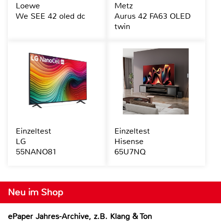
Loewe
Metz
We SEE 42 oled dc
Aurus 42 FA63 OLED
twin
Einzeltest
Einzeltest
LG
Hisense
55NANO81
65U7NQ
Neu im Shop
ePaper Jahres-Archive, z.B. Klang & Ton