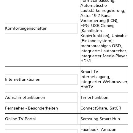
Formatanpassung,
Automatische
Lautstärkenregulierung,
Astra 19.2 Kanal
Vorsortierung (LCN),
EPG, USB-Cloning
Komforteigenschaften
(Kanallisten-
Kopierfunktion), Unicable
(Einkabelsystem),
mehrsprachiges OSD,
integrierte Lautsprecher,
integrierter Media-Player,
HDMI
Smart TV,
Internetzugang,
Internetfunktionen
integrierter Webbrowser,
HbbTV
Aufnahmefunktionen
Timer-Funktion
Fernseher - Besonderheiten
ConnectShare, SatCR
Online TV-Portal
Samsung Smart Hub
Facebook, Amazon