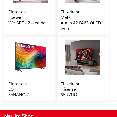
Einzeltest
Einzeltest
Loewe
Metz
We SEE 42 oled dc
Aurus 42 FA63 OLED
twin
Einzeltest
Einzeltest
LG
Hisense
55NANO81
65U7NQ
Neu im Shop