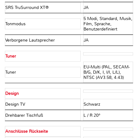
SRS TruSurround XT®
JA
5 Modi, Standard, Musik,
Tonmodus
Film, Sprache,
Benutzerdefiniert
Verborgene Lautsprecher
JA
Tuner
EU-Multi (PAL, SECAM-
Tuner
B/G, D/K, I, I/I, L/L),
NTSC (AV3.58, 4.43)
Design
Design TV
Schwarz
Drehbarer Tischfuß
L / R 20°
Anschlüsse Rückseite