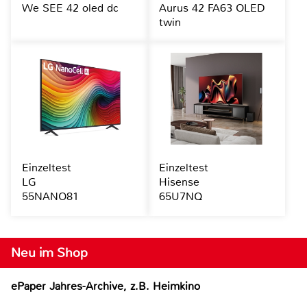
We SEE 42 oled dc
Aurus 42 FA63 OLED
twin
Einzeltest
Einzeltest
LG
Hisense
55NANO81
65U7NQ
Neu im Shop
ePaper Jahres-Archive, z.B. Heimkino