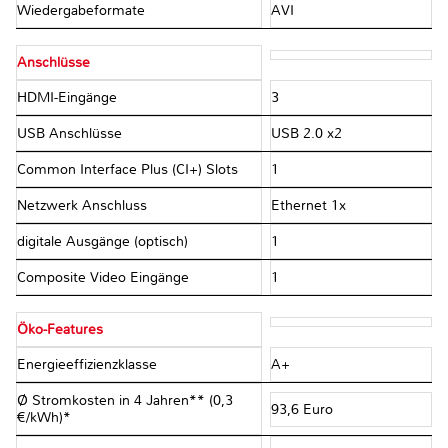
Wiedergabeformate
AVI
Anschlüsse
HDMI-Eingänge
3
USB Anschlüsse
USB 2.0 x2
Common Interface Plus (CI+) Slots
1
Netzwerk Anschluss
Ethernet 1x
digitale Ausgänge (optisch)
1
Composite Video Eingänge
1
Öko-Features
Energieeffizienzklasse
A+
Ø Stromkosten in 4 Jahren** (0,3
93,6 Euro
€/kWh)*