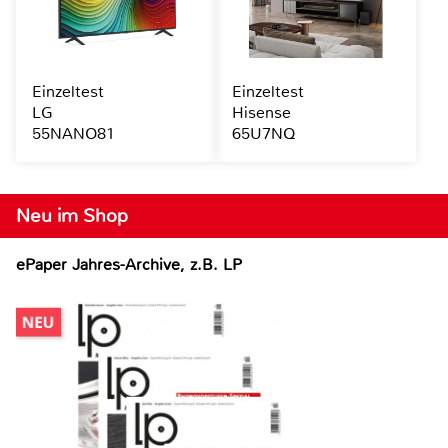
Einzeltest
Einzeltest
LG
Hisense
55NANO81
65U7NQ
Neu im Shop
ePaper Jahres-Archive, z.B. LP