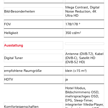
Mega Contrast, Digital
Bild-Besonderheiten
Noise Reduction, 4K
Ultra HD
FOV
178/178 °
Helligkeit
350 cd/m²
Ausstattung
Antenne (DVB-T2), Kabel
Digital Tuner
(DVB-C), Satellit HD
(DVB-S2 HD)
empfohlene Raumgröße
klein (<15 m²)
HDTV
ja
Hotel Modus,
Bildschirmmenü OSD,
mehrsprachiges OSD,
EPG, Sleep-Timer,
integrierter Media-Player,
Komforteigenschaften