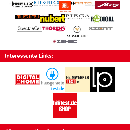
Interessante Links: