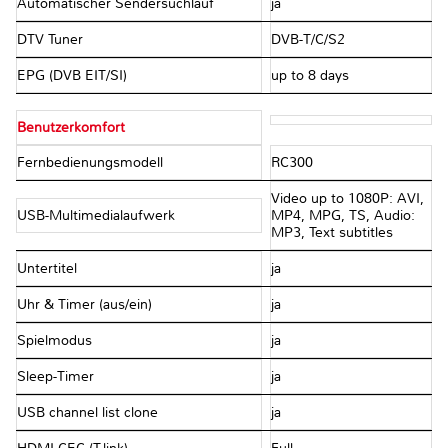
Automatischer Sendersuchlauf
ja
DTV Tuner
DVB-T/C/S2
EPG (DVB EIT/SI)
up to 8 days
Benutzerkomfort
Fernbedienungsmodell
RC300
Video up to 1080P: AVI,
USB-Multimedialaufwerk
MP4, MPG, TS, Audio:
MP3, Text subtitles
Untertitel
ja
Uhr & Timer (aus/ein)
ja
Spielmodus
ja
Sleep-Timer
ja
USB channel list clone
ja