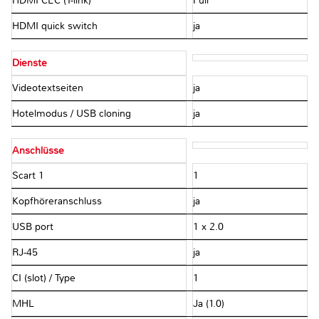
HDMI CEC (T-link)
Full
HDMI quick switch
ja
Dienste
Videotextseiten
ja
Hotelmodus / USB cloning
ja
Anschlüsse
Scart 1
1
Kopfhöreranschluss
ja
USB port
1 x 2.0
RJ-45
ja
CI (slot) / Type
1
MHL
Ja (1.0)