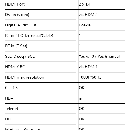
HDMI Port
2 x 1.4
DVI-in (video)
via HDMI2
Digital Audio Out
Coaxial
RF in (IEC Terrestial/Cable)
1
RF in (F Sat)
1
Sat: Diseq / SCD
Yes v.1.0 / Yes (manual)
HDMI ARC
via HDMI1
HDMI max resolution
1080P/60Hz
CI+ 1.3
OK
HD+
ja
Telenet
OK
UPC
OK
Mediaset Premium
OK