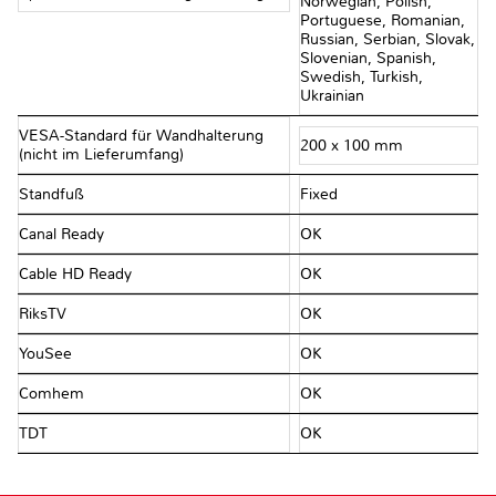
Norwegian, Polish,
Portuguese, Romanian,
Russian, Serbian, Slovak,
Slovenian, Spanish,
Swedish, Turkish,
Ukrainian
VESA-Standard für Wandhalterung
200 x 100 mm
(nicht im Lieferumfang)
Standfuß
Fixed
Canal Ready
OK
Cable HD Ready
OK
RiksTV
OK
YouSee
OK
Comhem
OK
TDT
OK