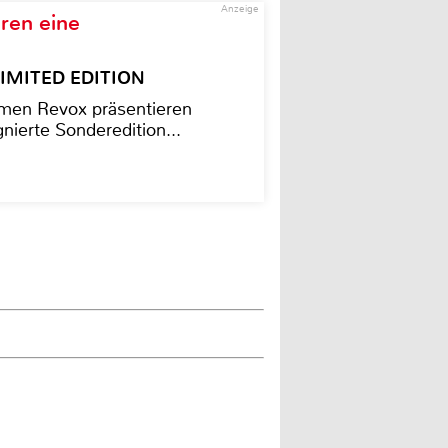
Anzeige
ren eine
– LIMITED EDITION
men Revox präsentieren
nierte Sonderedition...