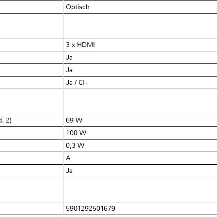
Optisch
3 x HDMI
Ja
Ja
Ja / CI+
d. 2)
69 W
100 W
0,3 W
A
Ja
5901292501679