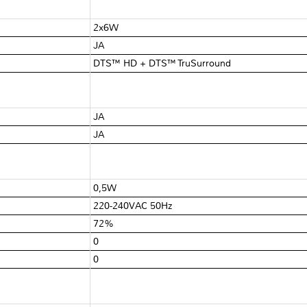
2x6W
JA
DTS™ HD + DTS™ TruSurround
JA
JA
0,5W
220-240VAC 50Hz
72%
0
0