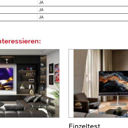
JA
JA
JA
teressieren:
Einzeltest