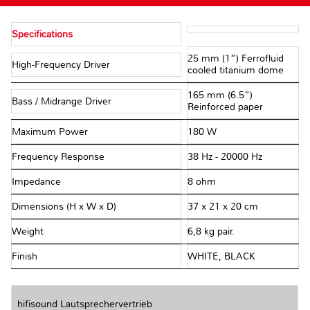
Specifications
25 mm (1”) Ferrofluid
High-Frequency Driver
cooled titanium dome
165 mm (6.5”)
Bass / Midrange Driver
Reinforced paper
Maximum Power
180 W
Frequency Response
38 Hz - 20000 Hz
Impedance
8 ohm
Dimensions (H x W x D)
37 x 21 x 20 cm
Weight
6,8 kg pair.
Finish
WHITE, BLACK
hifisound Lautsprechervertrieb