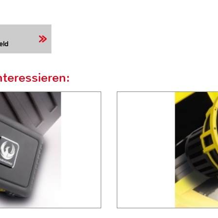
eld
teressieren: