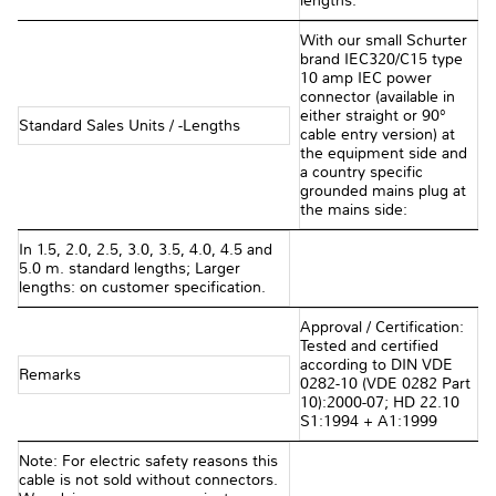
lengths.
With our small Schurter
brand IEC320/C15 type
10 amp IEC power
connector (available in
either straight or 90°
Standard Sales Units / -Lengths
cable entry version) at
the equipment side and
a country specific
grounded mains plug at
the mains side:
In 1.5, 2.0, 2.5, 3.0, 3.5, 4.0, 4.5 and
5.0 m. standard lengths; Larger
lengths: on customer specification.
Approval / Certification:
Tested and certified
according to DIN VDE
Remarks
0282-10 (VDE 0282 Part
10):2000-07; HD 22.10
S1:1994 + A1:1999
Note: For electric safety reasons this
cable is not sold without connectors.