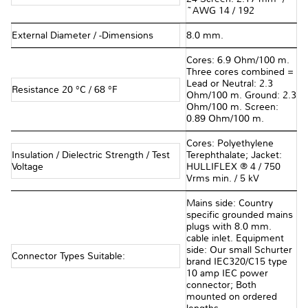
~AWG 14 / 192
External Diameter / -Dimensions
8.0 mm.
Cores: 6.9 Ohm/100 m.
Three cores combined =
Lead or Neutral: 2.3
Resistance 20 °C / 68 °F
Ohm/100 m. Ground: 2.3
Ohm/100 m. Screen:
0.89 Ohm/100 m.
Cores: Polyethylene
Insulation / Dielectric Strength / Test
Terephthalate; Jacket:
Voltage
HULLIFLEX ® 4 / 750
Vrms min. / 5 kV
Mains side: Country
specific grounded mains
plugs with 8.0 mm.
cable inlet. Equipment
side: Our small Schurter
Connector Types Suitable:
brand IEC320/C15 type
10 amp IEC power
connector; Both
mounted on ordered