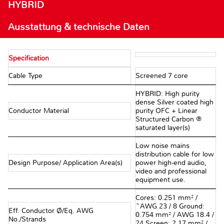
HYBRID
Ausstattung & technische Daten
Specification
Cable Type
Screened 7 core
HYBRID: High purity
dense Silver coated high
Conductor Material
purity OFC + Linear
Structured Carbon ®
saturated layer(s)
Low noise mains
distribution cable for low
Design Purpose/ Application Area(s)
power high-end audio,
video and professional
equipment use.
Cores: 0.251 mm² /
~AWG 23 / 8 Ground:
Eff. Conductor Ø/Eq. AWG
0.754 mm² / AWG 18.4 /
No./Strands
24 Screen: 2.17 mm² /