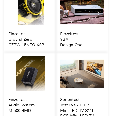
Einzeltest
Einzeltest
Ground Zero
YBA
GZPW 15NEO-XSPL
Design One
Einzeltest
Serientest
Audio System
Test TVs · TCL SQD-
M-500.4MD
Mini-LED-TV X11L +
RGB-Mini-LED-TV