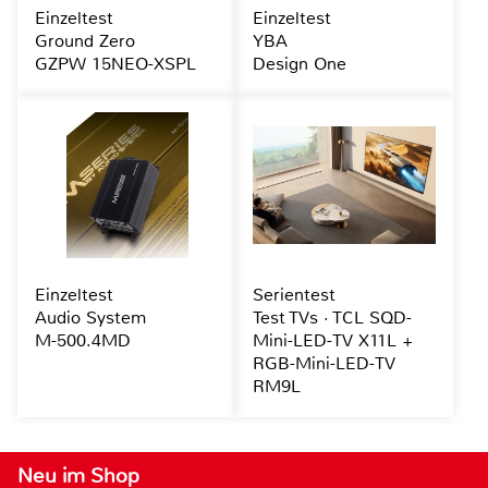
Einzeltest
Einzeltest
Ground Zero
YBA
GZPW 15NEO-XSPL
Design One
Einzeltest
Serientest
Audio System
Test TVs · TCL SQD-
M-500.4MD
Mini-LED-TV X11L +
RGB-Mini-LED-TV
RM9L
Neu im Shop