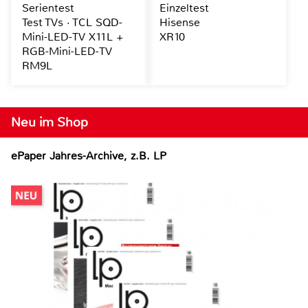
Serientest
Einzeltest
Test TVs · TCL SQD-
Hisense
Mini-LED-TV X11L +
XR10
RGB-Mini-LED-TV
RM9L
Neu im Shop
ePaper Jahres-Archive, z.B. LP