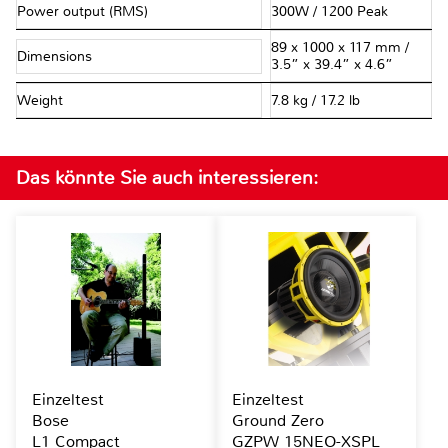
Power output (RMS)
300W / 1200 Peak
89 x 1000 x 117 mm /
Dimensions
3.5” x 39.4” x 4.6”
Weight
7.8 kg / 17.2 lb
Das könnte Sie auch interessieren:
Einzeltest
Einzeltest
Bose
Ground Zero
L1 Compact
GZPW 15NEO-XSPL