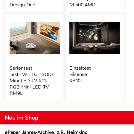
Design One
M-500.4MD
Serientest
Einzeltest
Test TVs · TCL SQD-
Hisense
Mini-LED-TV X11L +
XR10
RGB-Mini-LED-TV
RM9L
Neu im Shop
ePaper Jahres-Archive, z.B. Heimkino