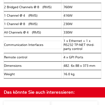
2 Bridged Channels @ 8Ω (RMS)
760W
1 Channel @ 4Ω (RMS)
416W
1 Channel @ 8Ω (RMS)
230W
All Channels @ 4Ω (RMS)
330W
1 x Ethernet + 1 x
Communication Interfaces
RS232 TP-NET third-
party control
Remote control
4 x GPI Ports
Dimensions
482. 6x 88 x 373 mm
Weight
16.0 kg
Das könnte Sie auch interessieren: