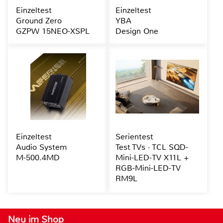
Einzeltest
Einzeltest
Ground Zero
YBA
GZPW 15NEO-XSPL
Design One
Einzeltest
Serientest
Audio System
Test TVs · TCL SQD-
M-500.4MD
Mini-LED-TV X11L +
RGB-Mini-LED-TV
RM9L
Neu im Shop